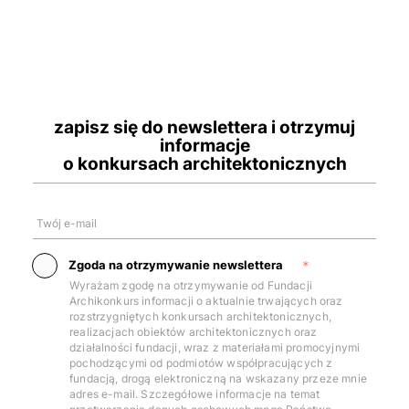
zapisz się do newslettera i otrzymuj
informacje
o konkursach architektonicznych
Twój e-mail
Zgoda na otrzymywanie newslettera
Wyrażam zgodę na otrzymywanie od Fundacji
Archikonkurs informacji o aktualnie trwających oraz
rozstrzygniętych konkursach architektonicznych,
realizacjach obiektów architektonicznych oraz
działalności fundacji, wraz z materiałami promocyjnymi
pochodzącymi od podmiotów współpracujących z
fundacją, drogą elektroniczną na wskazany przeze mnie
adres e-mail. Szczegółowe informacje na temat