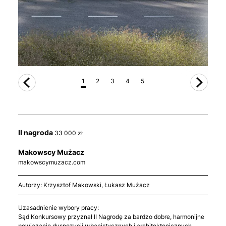
1
2
3
4
5
II nagroda
33 000 zł
Makowscy Mużacz
makowscymuzacz.com
Autorzy: Krzysztof Makowski, Łukasz Mużacz
Uzasadnienie wybory pracy:
Sąd Konkursowy przyznał II Nagrodę za bardzo dobre, harmonijne
powiązanie dyspozycji urbanistycznych i architektonicznych