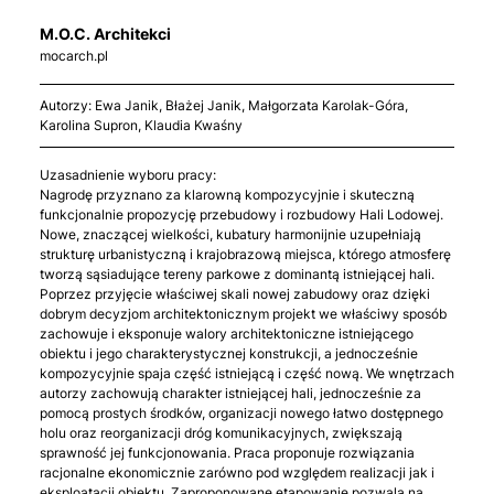
M.O.C. Architekci
mocarch.pl
Autorzy: Ewa Janik, Błażej Janik, Małgorzata Karolak-Góra,
Karolina Supron, Klaudia Kwaśny
Uzasadnienie wyboru pracy:
Nagrodę przyznano za klarowną kompozycyjnie i skuteczną
funkcjonalnie propozycję przebudowy i rozbudowy Hali Lodowej.
Nowe, znaczącej wielkości, kubatury harmonijnie uzupełniają
strukturę urbanistyczną i krajobrazową miejsca, którego atmosferę
tworzą sąsiadujące tereny parkowe z dominantą istniejącej hali.
Poprzez przyjęcie właściwej skali nowej zabudowy oraz dzięki
dobrym decyzjom architektonicznym projekt we właściwy sposób
zachowuje i eksponuje walory architektoniczne istniejącego
obiektu i jego charakterystycznej konstrukcji, a jednocześnie
kompozycyjnie spaja część istniejącą i część nową. We wnętrzach
autorzy zachowują charakter istniejącej hali, jednocześnie za
pomocą prostych środków, organizacji nowego łatwo dostępnego
holu oraz reorganizacji dróg komunikacyjnych, zwiększają
sprawność jej funkcjonowania. Praca proponuje rozwiązania
racjonalne ekonomicznie zarówno pod względem realizacji jak i
eksploatacji obiektu. Zaproponowane etapowanie pozwala na