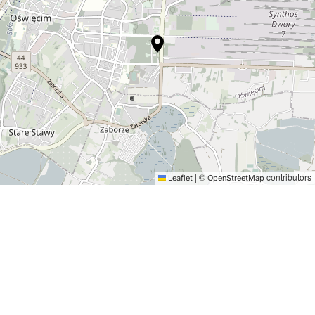
|
©
contributors
Leaflet
OpenStreetMap