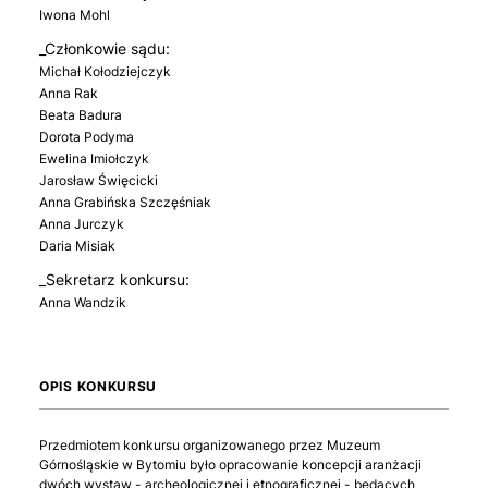
Iwona Mohl
_Członkowie sądu:
Michał Kołodziejczyk
Anna Rak
Beata Badura
Dorota Podyma
Ewelina Imiołczyk
Jarosław Święcicki
Anna Grabińska Szczęśniak
Anna Jurczyk
Daria Misiak
_Sekretarz konkursu:
Anna Wandzik
OPIS KONKURSU
Przedmiotem konkursu organizowanego przez Muzeum
Górnośląskie w Bytomiu było opracowanie koncepcji aranżacji
dwóch wystaw - archeologicznej i etnograficznej - będących