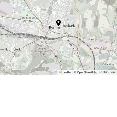
|
©
contributors
Leaflet
OpenStreetMap