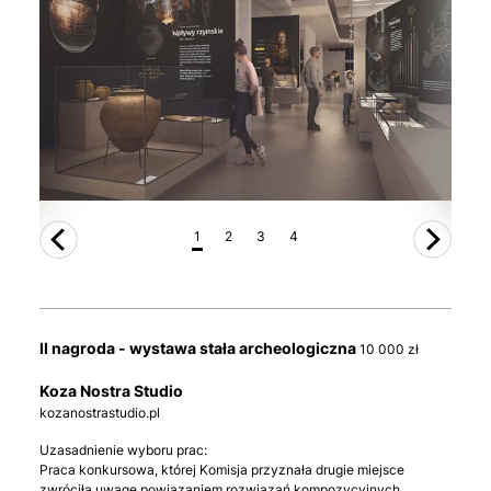
1
2
3
4
II nagroda - wystawa stała archeologiczna
10 000 zł
Koza Nostra Studio
kozanostrastudio.pl
Uzasadnienie wyboru prac:
Praca konkursowa, której Komisja przyznała drugie miejsce
zwróciła uwagę powiązaniem rozwiązań kompozycyjnych