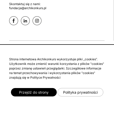
Skontaktuj się z nami:
fundacja@archikonkurs.pl
aktualne
zaloguj się
Strona internetowa Archikonkurs wykorzystuje pliki „cookies”.
studenckie
zgłoś konkurs
Użytkownik może zmienić warunki korzystania z plików "cookies"
archiwalne
polityka prywatności
poprzez zmianę ustawień przeglądarki. Szczegółowe informacje
na temat przechowywania i wykorzystania plików "cookies"
o fundacji
regulamin
znajdują się w Polityce Prywatności
Przejdź do strony
Polityka prywatności