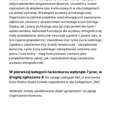
stałym elementem programowym Muezum. Uczestnicy zostali
zaproszeni do składania prac konkursowych w obu kategoriach
lub jednej wybranej. W kategorii wystawy archeologicznej
Organizator oczekiwał projektów umożwliwiających zapoznanie
odbiorców zarówno z dziedzictwem archeologicznym Górnego
Śląska, jak i pracą archeologa oraz jej znaczeniem dla nauki i
społeczeństwa. Natomiast koncepcje dla wystawy etnograficznej
miały przedstawiać doroczne zwyczaje zgodnie z porami roku, w
tym zajęcia gospodarcze i zawodowe oraz cykle życia ludzkiego.
Zgodnie z założeniem trzy ścieżki tematyczne - obrzędowość
doroczna, cykle życia ludzkiego i obrzędowość rodzinna oraz
praca i czas wolny - mają funkcjonować zarówno jako
komplementarna całość, jak i samodzielne drogi zwiedzania
wystawy etnograficznej.
W pierwszej kategorii na konkursu wpłynęło 7 prac, w
drugiej zgłoszono 4
. Na uwagę zasługuje fakt, iż pracownia
Koza Nostra Studio została nagrodzona w obu kategoriach. [AK]
Materiały zostały opublikowane dzięki uprzejmości i za zgodą
Organizatora Konkursu.