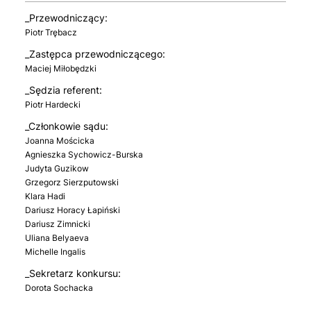
_Przewodniczący:
Piotr Trębacz
_Zastępca przewodniczącego:
Maciej Miłobędzki
_Sędzia referent:
Piotr Hardecki
_Członkowie sądu:
Joanna Mościcka
Agnieszka Sychowicz-Burska
Judyta Guzikow
Grzegorz Sierzputowski
Klara Hadi
Dariusz Horacy Łapiński
Dariusz Zimnicki
Uliana Belyaeva
Michelle Ingalis
_Sekretarz konkursu:
Dorota Sochacka