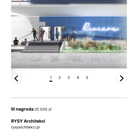
1
2
3
4
5
III nagroda
20 000 zł
RYSY Architekci
rysyarchitekci.pl