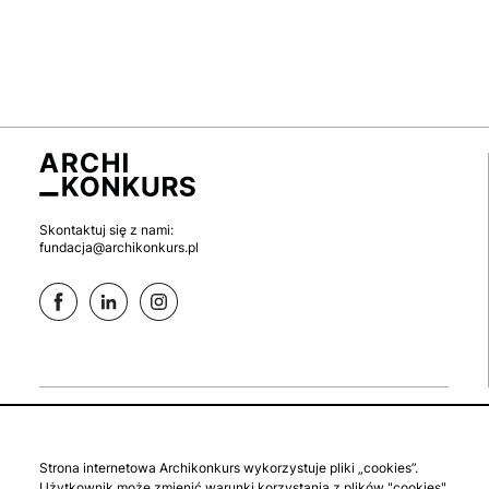
Skontaktuj się z nami:
fundacja@archikonkurs.pl
aktualne
zaloguj się
Strona internetowa Archikonkurs wykorzystuje pliki „cookies”.
studenckie
zgłoś konkurs
Użytkownik może zmienić warunki korzystania z plików "cookies"