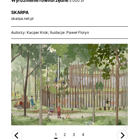
Wyróżnienie równorzędne
5 000 zł
SKARPA
skarpa.net.pl
Autorzy: Kacper Krok; Ilustacje: Paweł Floryn
1
2
3
4