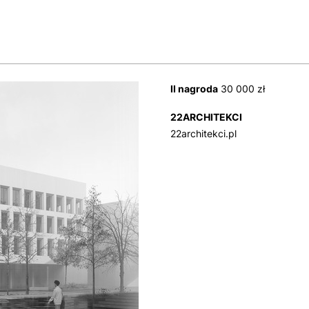
II nagroda
30 000 zł
22ARCHITEKCI
22architekci.pl
Zaloguj się, aby mie
Rejestracja jest
udostępniać ma
zalo