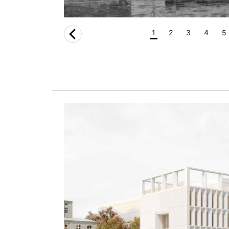
1
2
3
4
5
i.