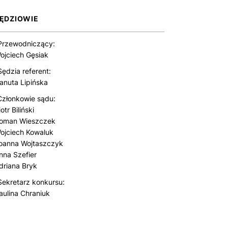
ĘDZIOWIE
Przewodniczący:
ojciech Gęsiak
Sędzia referent:
anuta Lipińska
Członkowie sądu:
iotr Biliński
oman Wieszczek
ojciech Kowaluk
oanna Wojtaszczyk
nna Szefier
driana Bryk
Sekretarz konkursu:
aulina Chraniuk