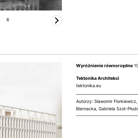
6
Wyróżnienie równorzędne
10
Tektonika Architekci
tektonika.eu
Autorzy: Sławomir Florkiewicz
Zaloguj się, aby mie
Biernacka, Gabriela Szot-Płu
Rejestracja jest
udostępniać ma