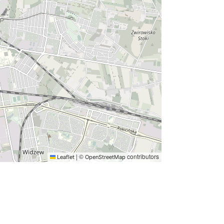
|
©
contributors
Leaflet
OpenStreetMap