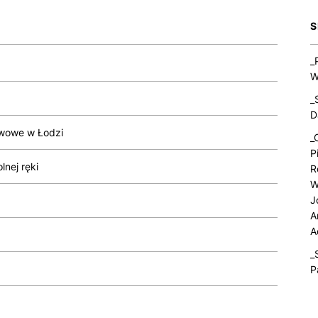
S
_
W
_
D
wowe w Łodzi
_
P
nej ręki
R
W
J
A
A
_
P