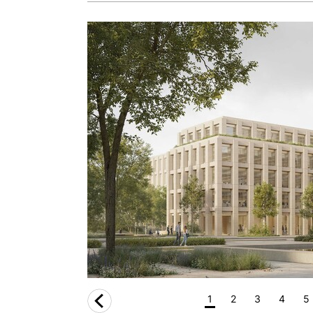
i.
1
2
3
4
5