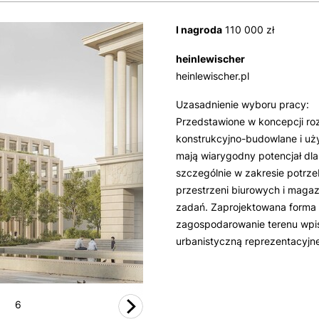
I nagroda
110 000 zł
heinlewischer
heinlewischer.pl
Uzasadnienie wyboru pracy:
Przedstawione w koncepcji roz
Zaloguj się, aby mie
konstrukcyjno-budowlane i u
Rejestracja jest
mają wiarygodny potencjał dla
udostępniać ma
szczególnie w zakresie potr
przestrzeni biurowych i magaz
zalo
zadań. Zaprojektowana forma o
zagospodarowanie terenu wpis
urbanistyczną reprezentacyjne
6