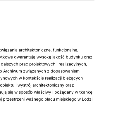
wiązania architektoniczne, funkcjonalne,
ć pełny dostęp do galerii.
Zaloguj 
żytkowe gwarantują wysoką jakość budynku oraz
 darmowa i pomaga nam
Rejes
 dalszych prac projektowych i realizacyjnych,
teriały bezpłatnie.
ud
zeb Archiwum związanych z dopasowaniem
ynowych w kontekście realizacji bieżących
guj się
biektu i wystrój architektoniczny oraz
ują się w sposób właściwy i pożądany w tkankę
j przestrzeni ważnego placu miejskiego w Łodzi.